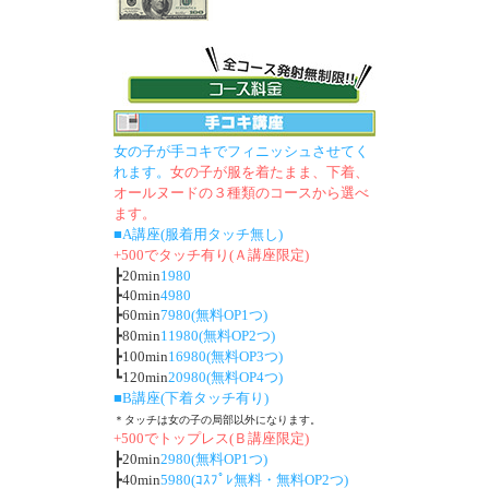
女の子が手コキでフィニッシュさせてく
れます。
女の子が服を着たまま、下着、
オールヌードの３種類のコースから選べ
ます。
■A講座(服着用タッチ無し)
+500でタッチ有り(Ａ講座限定)
┣20min
1980
┣40min
4980
┣60min
7980(無料OP1つ)
┣80min
11980(無料OP2つ)
┣100min
16980(無料OP3つ)
┗120min
20980(無料OP4つ)
■B講座(下着タッチ有り)
＊タッチは女の子の局部以外になります。
+500でトップレス(Ｂ講座限定)
┣20min
2980(無料OP1つ)
┣40min
5980(ｺｽﾌﾟﾚ無料・無料OP2つ)