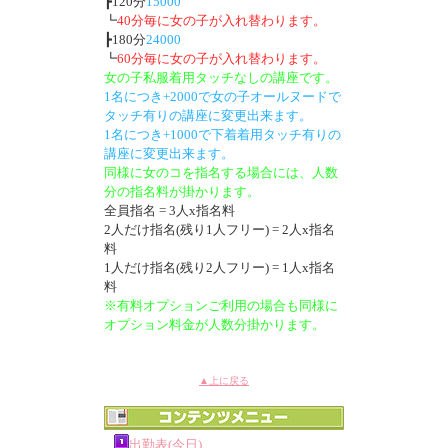
┣120分
15000
┗
40分毎に女の子が入れ替わります。
┣180分
24000
┗
60分毎に女の子が入れ替わります。
女の子私服着用タッチなしの講座です。
1名につき+2000で女の子オールヌードで
タッチ有りの講座に変更出来ます。
1名につき+1000で下着着用タッチ有りの
講座に変更出来ます。
同様に女のコを指名する場合には、人数
分の指名料が掛かります。
全員指名 = 3人x指名料
2人だけ指名(残り1人フリー) = 2人x指名
料
1人だけ指名(残り2人フリー) = 1人x指名
料
※有料オプションご利用の場合も同様に
オプション料金が人数分掛かります。
▲上に戻る
出勤表(今日)