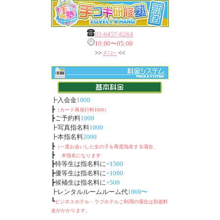
03-6457-6264
10:00〜05:00
>>
ﾒﾆｭｰ
<<
┣入会金
1000
┣
（カード再発行料1000）
┣ご予約料
1000
┣写真指名料
1000
┣本指名料
2000
┣
（一度お会いした女の子を再度指名する場合、
┣
本指名になります
┣特等生は指名料に
+1500
┣優等生は指名料に
+1000
┣候補生は指名料に
+500
┣レンタルルームルーム代
1000〜
┗
ビジネスホテル・ラブホテルご利用の場合は別途料
金がかかります。