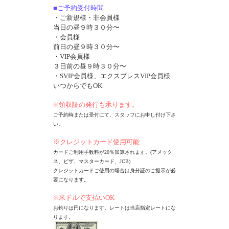
■ご予約受付時間
・ご新規様・非会員様
当日の昼９時３０分〜
・会員様
前日の昼９時３０分〜
・VIP会員様
３日前の昼９時３０分〜
・SVIP会員様、エクスプレスVIP会員様
いつからでもOK
※領収証の発行も承ります。
ご予約時または受付にて、スタッフにお申し付け下さ
い。
※クレジットカード使用可能
カードご利用手数料が20％加算されます。(アメック
ス、ビザ、マスターカード、JCB)
クレジットカードご使用の場合は身分証のご提示が必
要になります。
※米ドルで支払いOK
お釣りは円になります。レートは当店指定レートにな
ります。