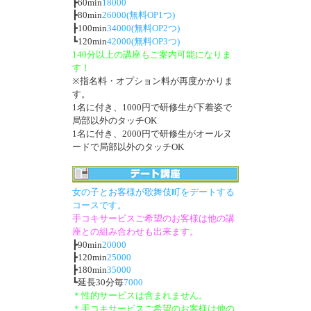
┣60min
18000
┣80min
26000(無料OP1つ)
┣100min
34000(無料OP2つ)
┗120min
42000(無料OP3つ)
140分以上の講座もご案内可能になりま
す！
※指名料・オプション料が再度かかりま
す。
1名に付き、1000円で研修生が下着姿で
局部以外のタッチOK
1名に付き、2000円で研修生がオールヌ
ードで局部以外のタッチOK
女の子とお客様が歌舞伎町をデートする
コースです。
手コキサービスご希望のお客様は他の講
座との組み合わせも出来ます。
┣90min
20000
┣120min
25000
┣180min
35000
┗延長30分毎
7000
＊性的サービスは含まれません。
＊手コキサービスご希望のお客様は他の