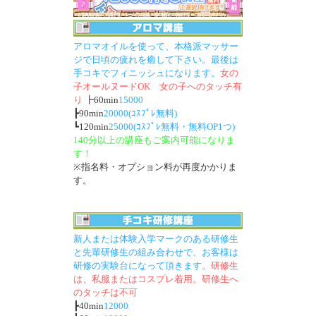
アロマオイルを使って、本格派マッサー
ジで日頃の疲れを癒して下さい。最後は
手コキでフィニッシュになります。
女の
子オールヌードOK 女の子へのタッチ有
り
┣60min
15000
┣90min
20000(ｺｽﾌﾟﾚ無料)
┗120min
25000(ｺｽﾌﾟﾚ無料・無料OP1つ)
140分以上の講座もご案内可能になりま
す！
※指名料・オプション料が再度かかりま
す。
新人または体験入学マークのある研修生
と先輩研修生の組み合わせで、お客様は
研修の実験台になって頂きます。
研修生
は、私服またはコスプレ着用。研修生へ
のタッチは不可
┣40min
12000