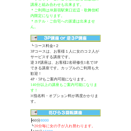
講座と組み合わせも出来ます。
＊ご利用はJR新宿駅東口近辺・歌舞伎町
内限定になります。
＊ホテル・ご自宅への派遣は出来ませ
ん。
┗コース料金×２
3Pコースは、お客様１人に女のコ２人が
サービスする講座です。
逆３P講座は、お客様2名研修生1名で3P
できる講座です。カップルのご利用も大
歓迎！
4P・5Pもご案内可能になります。
140分以上の講座もご案内可能になりま
す！
※指名料・オプション料が再度かかりま
す。
┣60分
8000
┗
20分毎に女の子が入れ替わります。